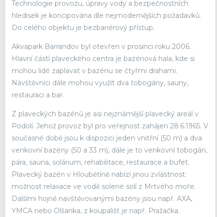
Technologie provozu, úpravy vody a bezpečnostních
hledisek je koncipována dle nejmodernějších požadavků.
Do celého objektu je bezbariérový přístup.
Akvapark Barrandov byl otevřen v prosinci roku 2006.
Hlavní částí plaveckého centra je bazénová hala, kde si
mohou lidé zaplavat v bazénu se čtyřmi drahami.
Návštěvníci dále mohou využít dva tobogány, sauny,
restauraci a bar.
Z plaveckých bazénů je asi nejznámější plavecký areál v
Podolí. Jehož provoz byl pro veřejnost zahájen 28.6.1965. V
současné době jsou k dispozici jeden vnitřní (50 m) a dva
venkovní bazény (50 a 33 m), dále je to venkovní tobogán,
pára, sauna, solárium, rehabilitace, restaurace a bufet.
Plavecký bazén v Hloubětíně nabízí jinou zvláštnost:
možnost relaxace ve vodě solené solí z Mrtvého moře.
Dalšími hojně navštěvovanými bazény jsou např. AXA,
YMCA nebo Olšanka, z koupališť je např. Pražačka.