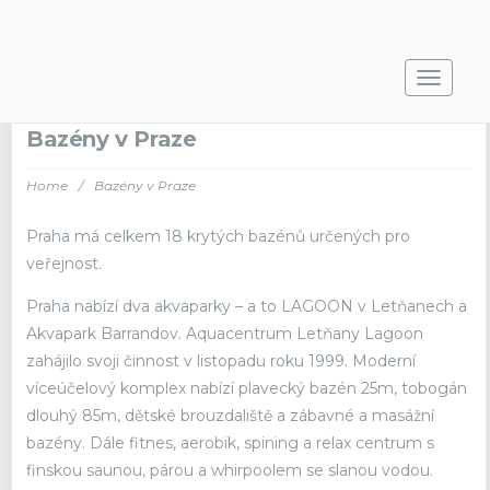
Toggle
navigat
Bazény v Praze
Home
/
Bazény v Praze
Praha má celkem 18 krytých bazénů určených pro
veřejnost.
Praha nabízí dva akvaparky – a to LAGOON v Letňanech a
Akvapark Barrandov. Aquacentrum Letňany Lagoon
zahájilo svoji činnost v listopadu roku 1999. Moderní
víceúčelový komplex nabízí plavecký bazén 25m, tobogán
dlouhý 85m, dětské brouzdaliště a zábavné a masážní
bazény. Dále fitnes, aerobik, spining a relax centrum s
finskou saunou, párou a whirpoolem se slanou vodou.